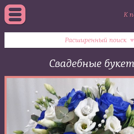
К п
Расширенный поиск
Свадебные буке