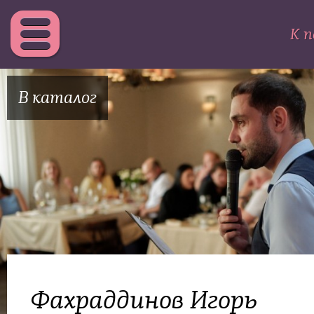
К п
В каталог
Фахраддинов Игорь