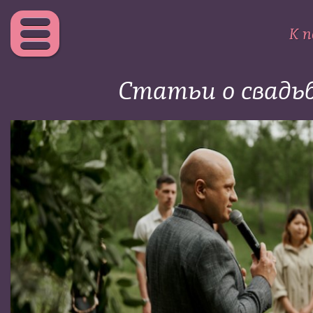
К п
Статьи о свадь