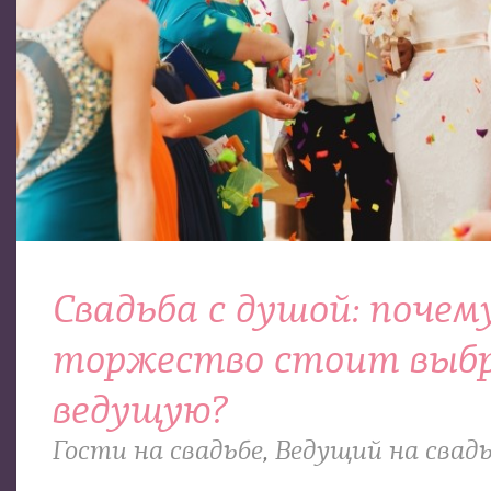
Свадьба с душой: почем
торжество стоит выб
ведущую?
Гости на свадьбе
,
Ведущий на свад